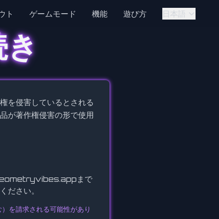
ウト
ゲームモード
機能
遊び方
日本語
続き
権を侵害しているとされる
品が著作権侵害の形で使用
eometryvibes.app
まで
ください。
む）を請求される可能性があり